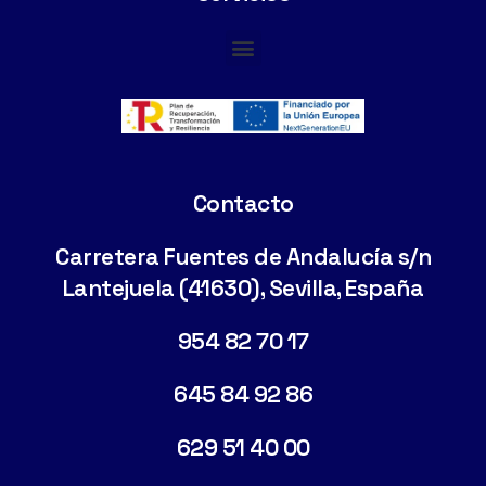
Cimentaciones Especiales
Contacto
Carretera Fuentes de Andalucía s/n
Lantejuela (41630), Sevilla, España
954 82 70 17
645 84 92 86
629 51 40 00