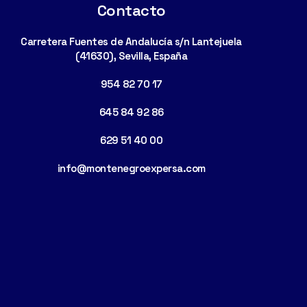
Contacto
Carretera Fuentes de Andalucía s/n Lantejuela
(41630), Sevilla, España
954 82 70 17
645 84 92 86
629 51 40 00
info@montenegroexpersa.com