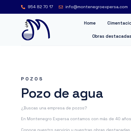
954 82 70 17
info@montenegroexpersa.com
Home
Cimentacio
Obras destacada
POZOS
Pozo de agua
¿Buscas una empresa de pozos?
En Montenegro Expersa contamos con más de 40 años 
Conoce nuestro servicio y nuestras obras destacadas o