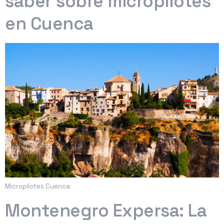
saber sobre micropilotes
en Cuenca
Micropilotes Cuenca
Montenegro Expersa: La