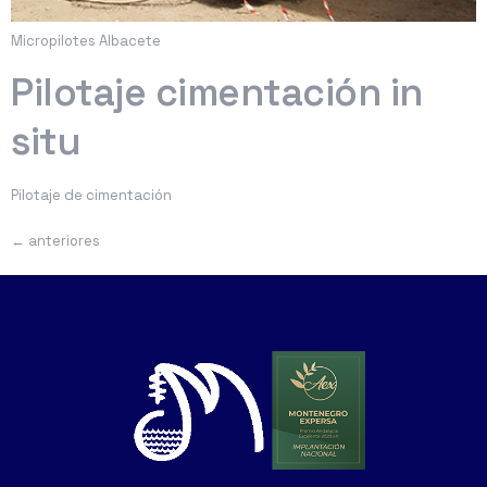
Micropilotes Albacete
Pilotaje cimentación in
situ
Pilotaje de cimentación
←
anteriores