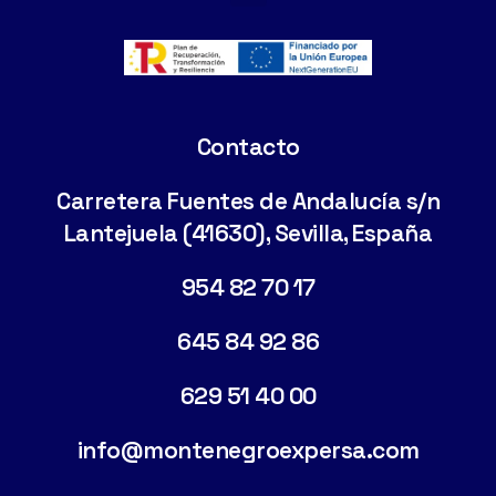
Cimentaciones Especiales
Contacto
Carretera Fuentes de Andalucía s/n
Lantejuela (41630), Sevilla, España
954 82 70 17
645 84 92 86
629 51 40 00
info@montenegroexpersa.com