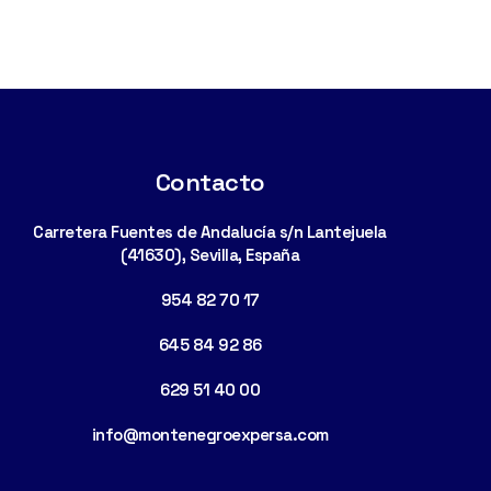
Contacto
Carretera Fuentes de Andalucía s/n Lantejuela
(41630), Sevilla, España
954 82 70 17
645 84 92 86
629 51 40 00
info@montenegroexpersa.com