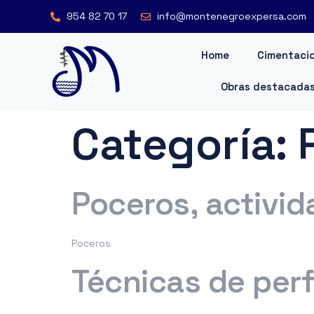
954 82 70 17
info@montenegroexpersa.com
Home
Cimentacio
Obras destacada
Categoría:
Poceros, activid
Poceros
Técnicas de per